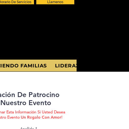
Horario De Servicios
Llamenos
IENDO FAMILIAS
LIDERAZGO
ación De Patrocino
 Nuestro Evento
nar Esta Información Si Usted Desea
stro Evento
Un Regalo Con Amor
!
Apellido