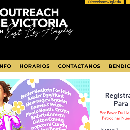
Direcciones/Iglesia
INFO
HORARIOS
CONTACTANOS
BENDIC
Registr
Para
Por Favor De Lle
Patrocinar Nue
Nombre