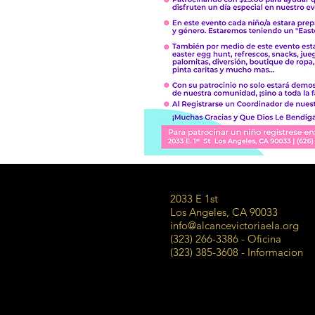
2033 E 1st
Los Angeles, CA 90033
info@alcancevictoriaela.org
(323) 266-3386 - Oficina
(323) 385-3608 - Informacion