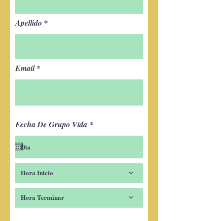
Apellido
Email
r
Fecha De Grupo Vida
*
e
q
u
i
r
e
Hora Inicio
d
Hora Terminar