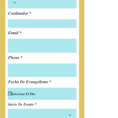
Cordinador
Email
Phone
r
Fecha De Evangelismo
*
e
q
u
i
r
Inicio De Evento
e
d