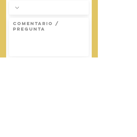
FINALIZAR
2033 E 1st
Los Angeles, CA 90033
info@alcancevictoriaela.org
(323) 266-3386
- Oficina
(323) 385-3608
- Informacion