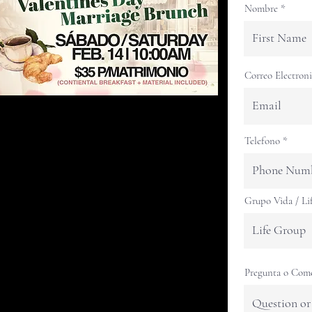
Nombre
Correo Electron
Telefono
Grupo Vida / Li
Pregunta o Com