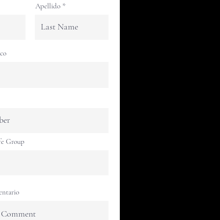
Apellido
ico
fe Group
entario