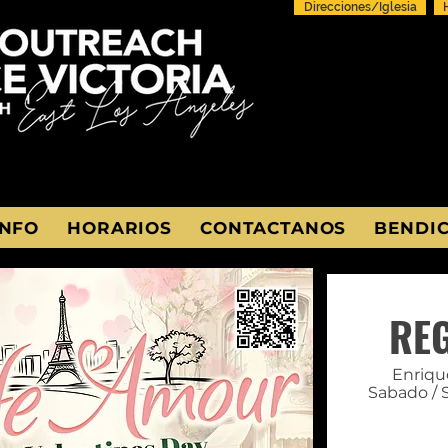
Direcciones/Iglesia
INFO
HORARIOS
CONTACTANOS
BENDIC
RE
Enriqu
Sabado / 