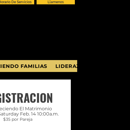
Horario De Servicios
Llamenos
IENDO FAMILIAS
LIDERAZGO
GISTRACION
eciendo El Matrimonio
Saturday Feb. 14 10:00a.m.
$35 por Pareja