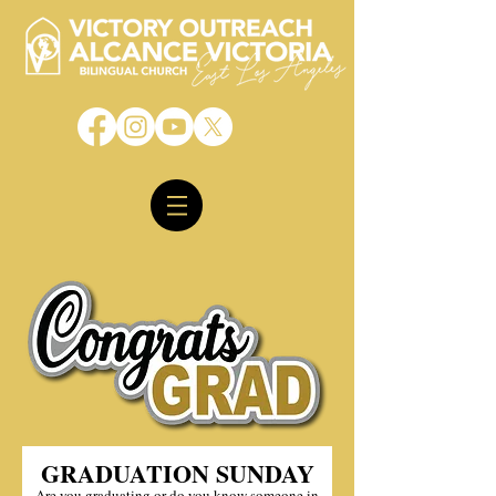
GRADUATION SUNDAY
Are you graduating or do you know someone in