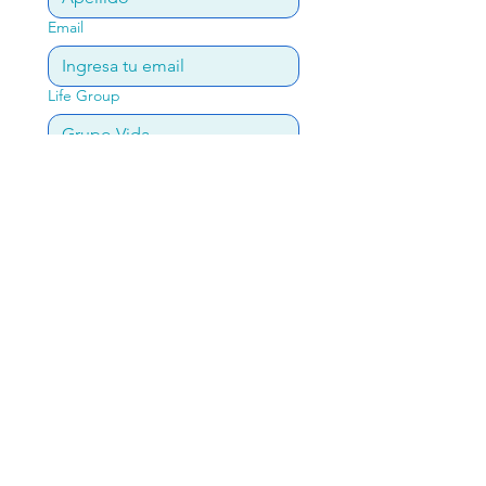
Email
Life Group
Comments
Register
2033 E 1st
Los Angeles, CA 90033
info@alcancevictoriaela.org
(323) 266-3386
- Oficina
(323) 385-3608
- Informacion