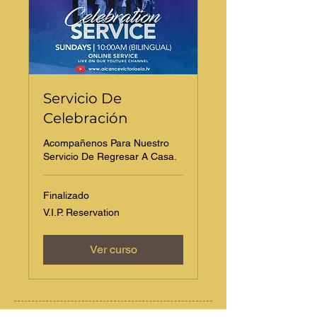
Servicio De
Celebración
Acompañenos Para Nuestro
Servicio De Regresar A Casa.
Finalizado
V.I.P.
V.I.P. Reservation
Reservation
Ver curso
2033 E 1st