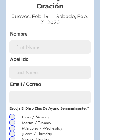
Oración
Jueves, Feb. 19 – Sabado, Feb.
21 2026
Nombre
Apellido
Email / Correo
O
Escoja El Dia o Dias De Ayuno Semanalmente:
*
b
l
Lunes / Monday
i
g
Martes / Tuesday
a
Miercoles / Wednesday
t
o
Jueves / Thursday
r
Viernes / Friday
i